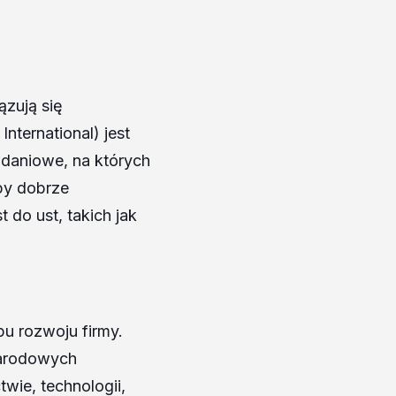
zują się
ternational) jest
adaniowe, na których
py dobrze
do ust, takich jak
u rozwoju firmy.
narodowych
wie, technologii,