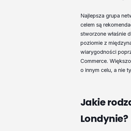
Najlepsza grupa net
celem są rekomendac
stworzone właśnie d
poziomie z międzyna
wiarygodności poprz
Commerce. Większoś
o innym celu, a nie t
Jakie rodz
Londynie?