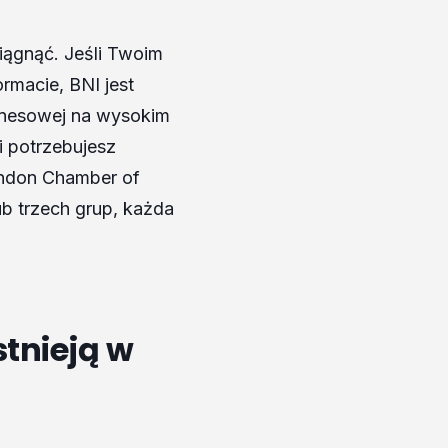
iągnąć. Jeśli Twoim
macie, BNI jest
iznesowej na wysokim
i potrzebujesz
ondon Chamber of
 trzech grup, każda
tnieją w