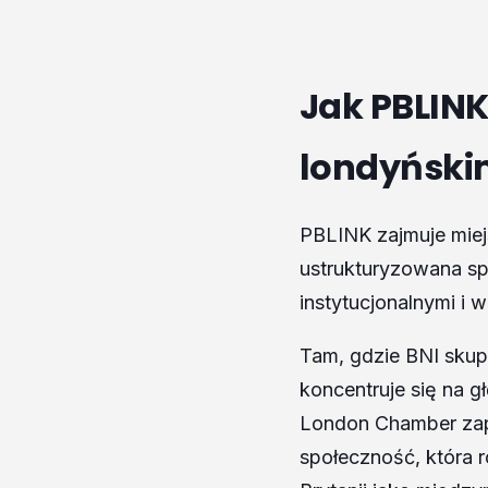
Jak PBLIN
londyński
PBLINK zajmuje miejs
ustrukturyzowana spo
instytucjonalnymi i 
Tam, gdzie BNI skup
koncentruje się na 
London Chamber zape
społeczność, która 