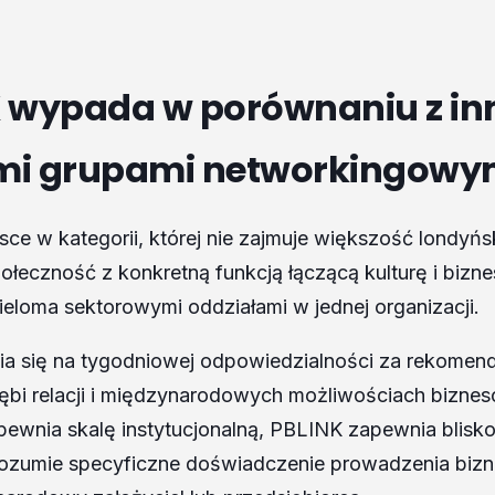
K wypada w porównaniu z i
mi grupami networkingowy
ce w kategorii, której nie zajmuje większość londyńsk
łeczność z konkretną funkcją łączącą kulturę i biznes
wieloma sektorowymi oddziałami w jednej organizacji.
ia się na tygodniowej odpowiedzialności za rekomen
głębi relacji i międzynarodowych możliwościach bizne
wnia skalę instytucjonalną, PBLINK zapewnia blisko
rozumie specyficzne doświadczenie prowadzenia bizn