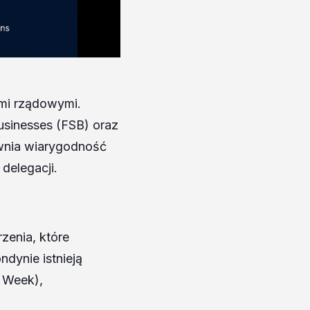
ami rządowymi.
usinesses (FSB) oraz
ewnia wiarygodność
delegacji.
zenia, które
dynie istnieją
h Week),