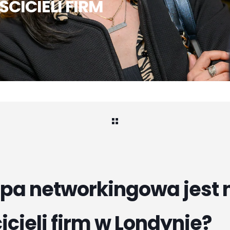
CICIELI FIRM
upa networkingowa jest 
icieli firm w Londynie?