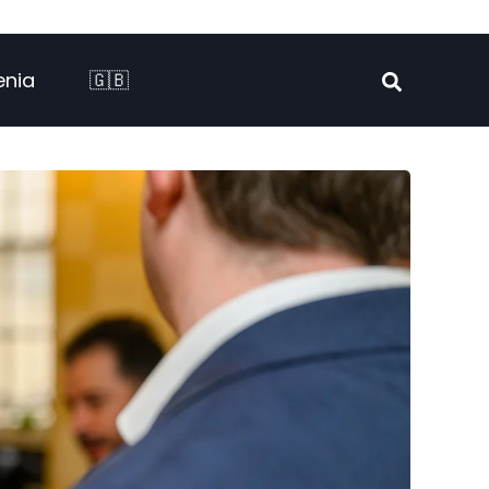
enia
🇬🇧