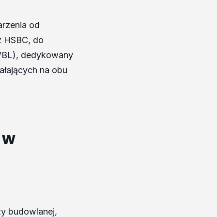
arzenia od
ez HSBC, do
WBL), dedykowany
ałających na obu
 w
ży budowlanej,