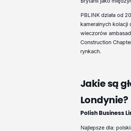
Brytanii jako między
PBLINK działa od 20
kameralnych kolacji 
wieczorów ambasado
Construction Chapte
rynkach.
Jakie są 
Londynie?
Polish Business L
Najlepsze dla: pols