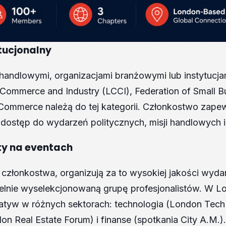
tucjonalny
handlowymi, organizacjami branżowymi lub instytucj
ommerce and Industry (LCCI), Federation of Small B
 Commerce należą do tej kategorii. Członkostwo zap
dostęp do wydarzeń politycznych, misji handlowych i 
ty na eventach
członkostwa, organizują za to wysokiej jakości wydar
elnie wyselekcjonowaną grupę profesjonalistów. W Lon
icjatyw w różnych sektorach: technologia (London Tec
n Real Estate Forum) i finanse (spotkania City A.M.).