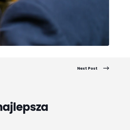
Next Post
najlepsza