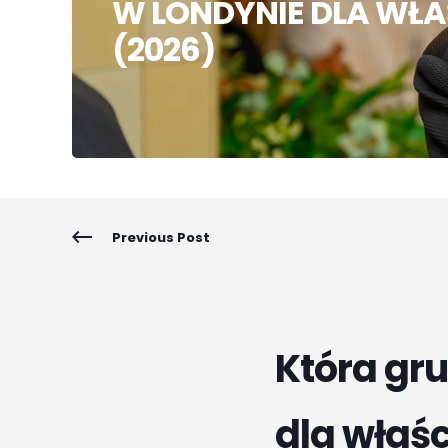
W LONDYNIE DLA WŁAŚ
(2026)
Previous Post
Która gr
dla właśc