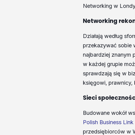
Networking w Londyni
Networking reko
Działają według sfo
przekazywać sobie w
najbardziej znanym 
w każdej grupie może
sprawdzają się w bi
księgowi, prawnicy, 
Sieci społecznoś
Budowane wokół wspó
Polish Business Lin
przedsiębiorców w Wi