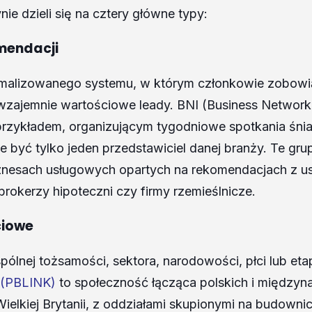
e dzieli się na cztery główne typy:
mendacji
rmalizowanego systemu, w którym członkowie zobowią
zajemnie wartościowe leady. BNI (Business Network In
przykładem, organizującym tygodniowe spotkania śni
 być tylko jeden przedstawiciel danej branży. Te gru
znesach usługowych opartych na rekomendacjach z ust 
brokerzy hipoteczni czy firmy rzemieślnicze.
ciowe
lnej tożsamości, sektora, narodowości, płci lub etap
k (PBLINK)
to społeczność łącząca polskich i między
elkiej Brytanii, z oddziałami skupionymi na budownict