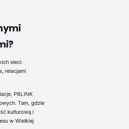
nnymi
mi?
ich sieci:
, relacjami
dacje, PBLINK
sowych. Tam, gdzie
ść kulturową i
esu w Wielkiej